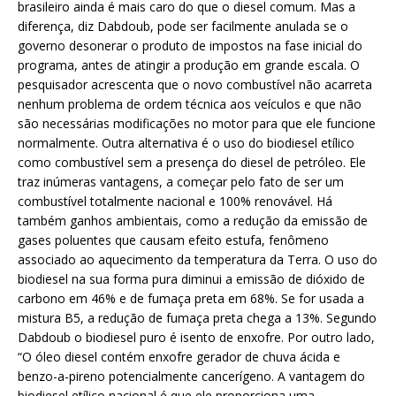
brasileiro ainda é mais caro do que o diesel comum. Mas a
diferença, diz Dabdoub, pode ser facilmente anulada se o
governo desonerar o produto de impostos na fase inicial do
programa, antes de atingir a produção em grande escala. O
pesquisador acrescenta que o novo combustível não acarreta
nenhum problema de ordem técnica aos veículos e que não
são necessárias modificações no motor para que ele funcione
normalmente. Outra alternativa é o uso do biodiesel etílico
como combustível sem a presença do diesel de petróleo. Ele
traz inúmeras vantagens, a começar pelo fato de ser um
combustível totalmente nacional e 100% renovável. Há
também ganhos ambientais, como a redução da emissão de
gases poluentes que causam efeito estufa, fenômeno
associado ao aquecimento da temperatura da Terra. O uso do
biodiesel na sua forma pura diminui a emissão de dióxido de
carbono em 46% e de fumaça preta em 68%. Se for usada a
mistura B5, a redução de fumaça preta chega a 13%. Segundo
Dabdoub o biodiesel puro é isento de enxofre. Por outro lado,
“O óleo diesel contém enxofre gerador de chuva ácida e
benzo-a-pireno potencialmente cancerígeno. A vantagem do
biodiesel etílico nacional é que ele proporciona uma