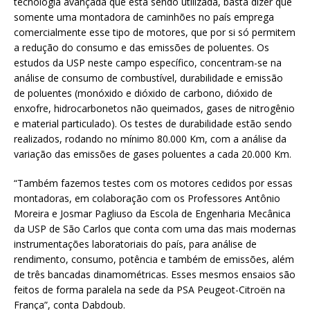
tecnologia avançada que está sendo utilizada, basta dizer que
somente uma montadora de caminhões no país emprega
comercialmente esse tipo de motores, que por si só permitem
a redução do consumo e das emissões de poluentes. Os
estudos da USP neste campo específico, concentram-se na
análise de consumo de combustível, durabilidade e emissão
de poluentes (monóxido e dióxido de carbono, dióxido de
enxofre, hidrocarbonetos não queimados, gases de nitrogênio
e material particulado). Os testes de durabilidade estão sendo
realizados, rodando no mínimo 80.000 Km, com a análise da
variação das emissões de gases poluentes a cada 20.000 Km.
“Também fazemos testes com os motores cedidos por essas
montadoras, em colaboração com os Professores Antônio
Moreira e Josmar Pagliuso da Escola de Engenharia Mecânica
da USP de São Carlos que conta com uma das mais modernas
instrumentações laboratoriais do país, para análise de
rendimento, consumo, potência e também de emissões, além
de três bancadas dinamométricas. Esses mesmos ensaios são
feitos de forma paralela na sede da PSA Peugeot-Citroën na
França”, conta Dabdoub.