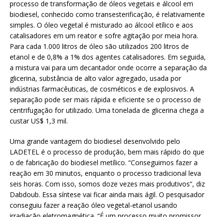
processo de transformação de óleos vegetais e álcool em
biodiesel, conhecido como transesterificação, é relativamente
simples. O óleo vegetal é misturado ao álcool etílico e aos
catalisadores em um reator e sofre agitação por meia hora.
Para cada 1.000 litros de óleo são utilizados 200 litros de
etanol e de 0,8% a 1% dos agentes catalisadores. Em seguida,
a mistura vai para um decantador onde ocorre a separação da
glicerina, substância de alto valor agregado, usada por
indústrias farmacêuticas, de cosméticos e de explosivos. A
separação pode ser mais rápida e eficiente se o processo de
centrifugação for utilizado. Uma tonelada de glicerina chega a
custar US$ 1,3 mil.
Uma grande vantagem do biodiesel desenvolvido pelo
LADETEL é o processo de produção, bem mais rápido do que
o de fabricação do biodiesel metílico. “Conseguimos fazer a
reação em 30 minutos, enquanto o processo tradicional leva
seis horas. Com isso, somos doze vezes mais produtivos”, diz
Dabdoub. Essa síntese vai ficar ainda mais ágil. O pesquisador
conseguiu fazer a reação óleo vegetal-etanol usando
irradiação eletromagnética. “É um processo muito promissor