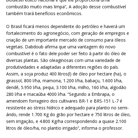
combustão muito mais limpa”, A adoção desse combustível
também trará benefícios econômicos.
O Brasil ficará menos dependente do petróleo e haverá um
fortalecimento do agronegócio, com geração de empregos e
criação de um importante mercado de consumo para óleos
vegetais. Dabdoub afirma que uma vantagem do novo
combustível é o fato dele poder ser feito à partir do óleo de
diversas plantas. São oleaginosas com uma variedade de
produtividades e adaptadas a diferentes regiões do país.
Assim, a soja produz 400 litros(l) de óleo por hectare (ha), o
girassol, 800 l/ha, mamona, 1.200 l/ha, babaçu, 1.600 l/ha,
dendê, 5.950 l/ha, pequi, 3.100 l/ha, milho, 160 l/ha, algodão
280 l/ha e macaúba 4000 l/ha. “Segundo a Embrapa, o
amendoim forrageiro dos cultivares BR-1 e BRS-151 L-7 é
resistente ao stress hídrico e adequado para plantio no semi-
árido, rende 1.700 Kg do grão por hectare e 750 litros de óleo,
sem irrigação, e 4.800 Kg/ha correspondendo a quase 2.100
litros de óleo/ha, no plantio irrigado”, informa o professor.