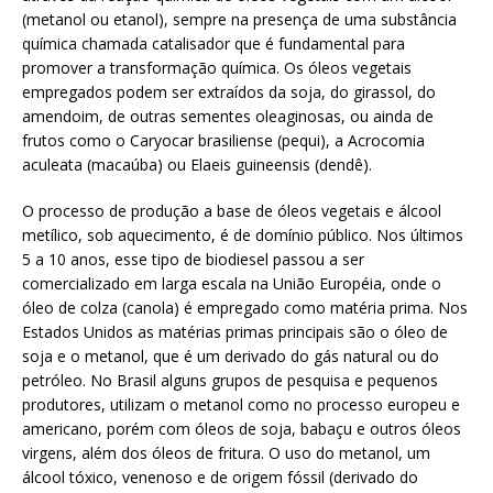
(metanol ou etanol), sempre na presença de uma substância
química chamada catalisador que é fundamental para
promover a transformação química. Os óleos vegetais
empregados podem ser extraídos da soja, do girassol, do
amendoim, de outras sementes oleaginosas, ou ainda de
frutos como o Caryocar brasiliense (pequi), a Acrocomia
aculeata (macaúba) ou Elaeis guineensis (dendê).
O processo de produção a base de óleos vegetais e álcool
metílico, sob aquecimento, é de domínio público. Nos últimos
5 a 10 anos, esse tipo de biodiesel passou a ser
comercializado em larga escala na União Européia, onde o
óleo de colza (canola) é empregado como matéria prima. Nos
Estados Unidos as matérias primas principais são o óleo de
soja e o metanol, que é um derivado do gás natural ou do
petróleo. No Brasil alguns grupos de pesquisa e pequenos
produtores, utilizam o metanol como no processo europeu e
americano, porém com óleos de soja, babaçu e outros óleos
virgens, além dos óleos de fritura. O uso do metanol, um
álcool tóxico, venenoso e de origem fóssil (derivado do