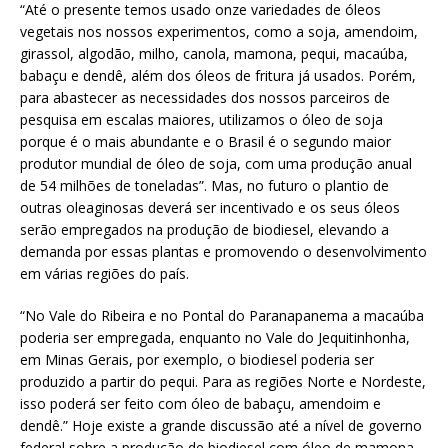
“Até o presente temos usado onze variedades de óleos
vegetais nos nossos experimentos, como a soja, amendoim,
girassol, algodão, milho, canola, mamona, pequi, macaúba,
babaçu e dendê, além dos óleos de fritura já usados. Porém,
para abastecer as necessidades dos nossos parceiros de
pesquisa em escalas maiores, utilizamos o óleo de soja
porque é o mais abundante e o Brasil é o segundo maior
produtor mundial de óleo de soja, com uma produção anual
de 54 milhões de toneladas”. Mas, no futuro o plantio de
outras oleaginosas deverá ser incentivado e os seus óleos
serão empregados na produção de biodiesel, elevando a
demanda por essas plantas e promovendo o desenvolvimento
em várias regiões do país.
“No Vale do Ribeira e no Pontal do Paranapanema a macaúba
poderia ser empregada, enquanto no Vale do Jequitinhonha,
em Minas Gerais, por exemplo, o biodiesel poderia ser
produzido a partir do pequi. Para as regiões Norte e Nordeste,
isso poderá ser feito com óleo de babaçu, amendoim e
dendê.” Hoje existe a grande discussão até a nível de governo
federal sobre a produção de biodiesel com óleo de mamona.