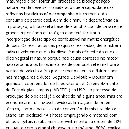
maturação e por sofrer um processo de biodegradação
natural. Ainda deve ser considerado que a capacidade das
refinarias brasileiras não acompanha o incremento do
consumo de petrodiesel. Além de diminuir a dependência da
importação, o biodiesel a base de etanol (álcool de cana) é de
grande importância estratégica e poderá facilitar a
incorporação desse tipo de combustível na matriz energética
do país. Os resultados das pesquisas realizadas, demonstram
indiscutivelmente que o biodiesel é mais eficiente do que o
óleo vegetal in natura porque não causa corrosão no motor,
não carboniza os bicos injetores de combustível e melhora a
partida do veículo a frio por ser menos denso e fluir melhor
nas mangueiras e dutos. Segundo Dabdoub – Doutor em
química e coordenador do Laboratório de Desenvolvimento
de Tecnologias Limpas (LADETEL) da USP – o processo de
produção de biodiesel já é conhecido há alguns anos, mas era
economicamente inviável devido às limitações de ordem
técnica, como a baixa taxa de conversão da mistura óleo e
etanol em biodiesel. “A síntese empregando o metanol com
óleos vegetais resulta num aproveitamento da ordem de 98%,
enquanto com o etanol chegava a, no máximo, 80%”, explica