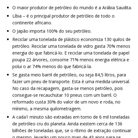
O maior produtor de petróleo do mundo é a Arábia Saudita.
Líbia – é o principal produtor de petróleo de todo o
continente africano.
O Japão importa 100% do seu petróleo.
Reciclar uma tonelada de plástico economiza 130 quilos de
petróleo. Reciclar uma tonelada de vidro gasta 70% menos
energia do que fabricá-lo. E reciclar uma tonelada de papel
poupa 22 árvores, consome 71% menos energia elétrica e
polui o ar 74% menos do que fabricá-la.
Se gasta meio barril de petróleo, ou seja 84,5 litros, para
fazer um pneu de transporte. Esta é uma medida universal.
No caso da recapagem, gasta-se menos petróleo, pois
consegue-se recauchutar 10 pneus com um barril. O
reformado custa 30% do valor de um novo e roda, no
mínimo, a mesma quilometragem.
A cada1 minuto são extraidas em torno de 6 mil toneladas
de petróleo cru do planeta. Ainda existem cerca de 136
bilhões de toneladas que, se o rítimo de extração continuar
o mesmo, levarão um pouco mais de 43 anos para se