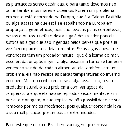
as plantações serão oceânicas, e para tanto devemos não
poluir também os mares e oceanos. Porém um problema
eminente está ocorrendo na Europa, que é a Calepa Taxifólia
ou alga assassina que está se espalhando na Europa em
proporções geométricas, pois são levadas pelas correntezas,
navios e outros. O efeito desta alga é devastador pois ela
sufoca as algas que são ingeridas pelos peixes que por sua
vez fazem parte da cadeia alimentar. Essas algas apesar de
venenosas têm um predador natural, que é a lesma do mar,
esse predador após ingerir a alga assassina torna-se também
venenosa saindo da cadeia alimentar, ela também tem um
problema, ela não resiste às baixas temperaturas do inverno
europeu. Mesmo conhecendo-se a alga assassina, o seu
predador natural, o seu problema com variações de
temperatura e que ela não se reproduz sexualmente, e sim
por alto clonagem, o que implica na não possibilidade de sua
remoção por meios mecânicos, pois qualquer corte nela leva
a sua multiplicação por ambas as extremidades.
Fato este que deixa o Brasil em vantagem, pois nossos