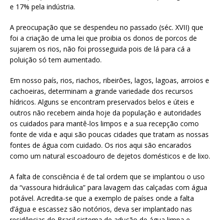
e 17% pela indústria.
A preocupação que se despendeu no passado (séc. XVII) que
foi a criação de uma lei que proibia os donos de porcos de
sujarem os rios, não foi prosseguida pois de lá para cá a
poluição só tem aumentado.
Em nosso país, rios, riachos, ribeirões, lagos, lagoas, arroios e
cachoeiras, determinam a grande variedade dos recursos
hídricos. Alguns se encontram preservados belos e úteis e
outros não recebem ainda hoje da população e autoridades
os cuidados para mantê-los limpos e a sua recepção como
fonte de vida e aqui são poucas cidades que tratam as nossas
fontes de água com cuidado. Os rios aqui são encarados
como um natural escoadouro de dejetos domésticos e de lixo.
A falta de consciência é de tal ordem que se implantou o uso
da “vassoura hidráulica” para lavagem das calçadas com água
potável. Acredita-se que a exemplo de países onde a falta
d’água e escassez são notórios, deva ser implantado nas
residências do Brasil sistema de adução de água limpa e