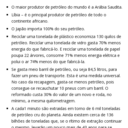
O maior produtor de petróleo do mundo é a Arábia Saudita.
Líbia – é o principal produtor de petróleo de todo o
continente africano.
O Japão importa 100% do seu petróleo.
Reciclar uma tonelada de plástico economiza 130 quilos de
petróleo. Reciclar uma tonelada de vidro gasta 70% menos
energia do que fabricá-lo. E reciclar uma tonelada de papel
poupa 22 árvores, consome 71% menos energia elétrica e
polui o ar 74% menos do que fabricá-la.
Se gasta meio barril de petróleo, ou seja 84,5 litros, para
fazer um pneu de transporte. Esta é uma medida universal.
No caso da recapagem, gasta-se menos petróleo, pois
consegue-se recauchutar 10 pneus com um barril. O
reformado custa 30% do valor de um novo e roda, no
mínimo, a mesma quilometragem.
A cada1 minuto são extraidas em torno de 6 mil toneladas
de petróleo cru do planeta. Ainda existem cerca de 136
bilhões de toneladas que, se o rítimo de extração continuar
o mesmo, levarão um pouco mais de 43 anos para se