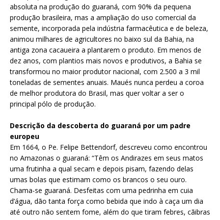
absoluta na produção do guaraná, com 90% da pequena
produção brasileira, mas a ampliação do uso comercial da
semente, incorporada pela indústria farmacêutica e de beleza,
animou milhares de agricultores no baixo sul da Bahia, na
antiga zona cacaueira a plantarem o produto. Em menos de
dez anos, com plantios mais novos e produtivos, a Bahia se
transformou no maior produtor nacional, com 2.500 a 3 mil
toneladas de sementes anuais. Maués nunca perdeu a coroa
de melhor produtora do Brasil, mas quer voltar a ser o
principal pólo de produção.
Descrição da descoberta do guaraná por um padre
europeu
Em 1664, o Pe. Felipe Bettendorf, descreveu como encontrou
no Amazonas o guaraná: “Têm os Andirazes em seus matos
uma frutinha a qual secam e depois pisam, fazendo delas
umas bolas que estimam como os brancos o seu ouro.
Chama-se guaraná. Desfeitas com uma pedrinha em cuia
d’água, dão tanta força como bebida que indo à caça um dia
até outro não sentem fome, além do que tiram febres, cãibras