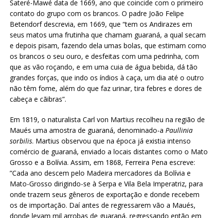
Sateré-Mawé data de 1669, ano que coincide com o primeiro
contato do grupo com os brancos. O padre João Felipe
Betendorf descrevia, em 1669, que “tem os Andirazes em
seus matos uma frutinha que chamam guaraná, a qual secam
e depois pisam, fazendo dela umas bolas, que estimam como
os brancos o seu ouro, e desfeitas com uma pedrinha, com
que as vão roçando, e em uma cuia de água bebida, dá tão
grandes forças, que indo os índios à caça, um dia até o outro
não têm fome, além do que faz urinar, tira febres e dores de
cabeça e cãibras”.
Em 1819, o naturalista Carl von Martius recolheu na região de
Maués uma amostra de guaraná, denominado-a
Paullinia
sorbilis
. Martius observou que na época já existia intenso
comércio de guaraná, enviado a locais distantes como o Mato
Grosso e a Bolívia. Assim, em 1868, Ferreira Pena escreve:
”Cada ano descem pelo Madeira mercadores da Bolívia e
Mato-Grosso dirigindo-se à Serpa e Vila Bela Imperatriz, para
onde trazem seus gêneros de exportação e donde recebem
os de importação. Daí antes de regressarem vão a Maués,
donde levam mil arrobas de guaraná, regressando então em