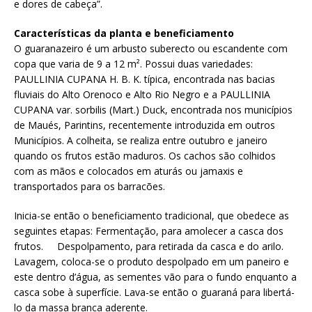
e dores de cabeça”.
Características da planta e beneficiamento
O guaranazeiro é um arbusto suberecto ou escandente com
copa que varia de 9 a 12 m². Possui duas variedades:
PAULLINIA CUPANA H. B. K. típica, encontrada nas bacias
fluviais do Alto Orenoco e Alto Rio Negro e a PAULLINIA
CUPANA var. sorbilis (Mart.) Duck, encontrada nos municípios
de Maués, Parintins, recentemente introduzida em outros
Municípios. A colheita, se realiza entre outubro e janeiro
quando os frutos estão maduros. Os cachos são colhidos
com as mãos e colocados em aturás ou jamaxis e
transportados para os barracões.
Inicia-se então o beneficiamento tradicional, que obedece as
seguintes etapas: Fermentação, para amolecer a casca dos
frutos. Despolpamento, para retirada da casca e do arilo.
Lavagem, coloca-se o produto despolpado em um paneiro e
este dentro d’água, as sementes vão para o fundo enquanto a
casca sobe à superfície. Lava-se então o guaraná para libertá-
lo da massa branca aderente.