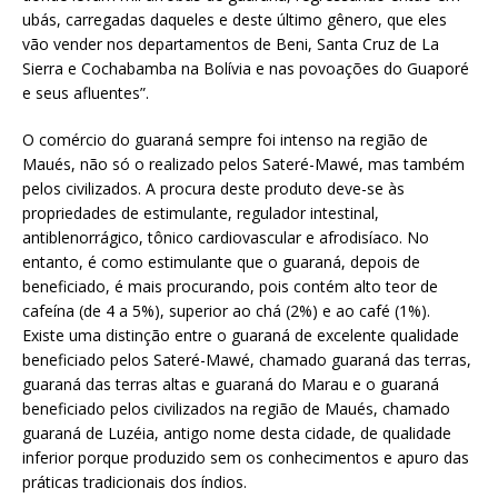
ubás, carregadas daqueles e deste último gênero, que eles
vão vender nos departamentos de Beni, Santa Cruz de La
Sierra e Cochabamba na Bolívia e nas povoações do Guaporé
e seus afluentes”.
O comércio do guaraná sempre foi intenso na região de
Maués, não só o realizado pelos Sateré-Mawé, mas também
pelos civilizados. A procura deste produto deve-se às
propriedades de estimulante, regulador intestinal,
antiblenorrágico, tônico cardiovascular e afrodisíaco. No
entanto, é como estimulante que o guaraná, depois de
beneficiado, é mais procurando, pois contém alto teor de
cafeína (de 4 a 5%), superior ao chá (2%) e ao café (1%).
Existe uma distinção entre o guaraná de excelente qualidade
beneficiado pelos Sateré-Mawé, chamado guaraná das terras,
guaraná das terras altas e guaraná do Marau e o guaraná
beneficiado pelos civilizados na região de Maués, chamado
guaraná de Luzéia, antigo nome desta cidade, de qualidade
inferior porque produzido sem os conhecimentos e apuro das
práticas tradicionais dos índios.