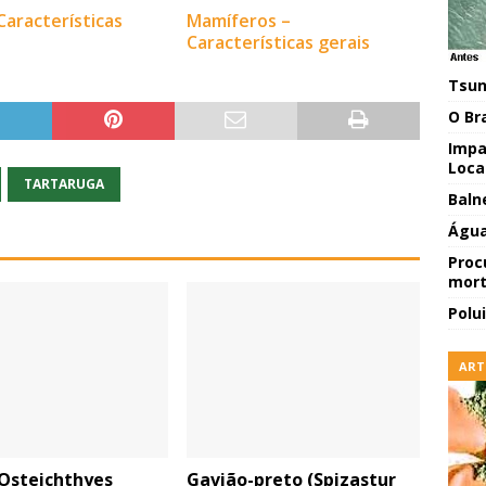
Características
Mamíferos –
Características gerais
Tsun
O Br
Impa
Local
TARTARUGA
Baln
Água
Proc
mort
Polu
ART
 Osteichthyes
Gavião-preto (Spizastur