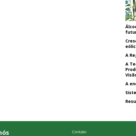
Álco
futu
Cres
eóli
A Re
A Te
Prod
Visã
A en
Sist
Resu
nós
Contato