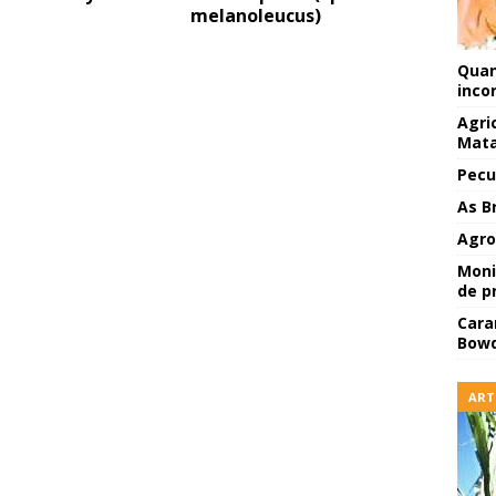
melanoleucus)
Quan
inco
Agri
Mata
Pecu
As B
Agro
Moni
de p
Cara
Bowd
ART