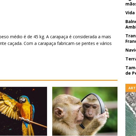
mãos
Vida
Baln
Ambi
Tran
 peso médio é de 45 kg. A carapaça é considerada a mais
Fran
ente caçada. Com a carapaça fabricam-se pentes e vários
Navi
Terr
Tama
de P
ART