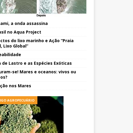
ami, a onda assassina
asil no Aqua Project
ctos do lixo marinho e Ação “Praia
, Lixo Global”
eabilidade
 de Lastro e as Espécies Exóticas
uram-se! Mares e oceanos: vivos ou
os?
ição nos Mares
IGO AGROPECUÁRIO