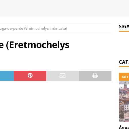
SIG
uga-de-pente (Eretmochelys imbricata)
e (Eretmochelys
CAT
ART
Água