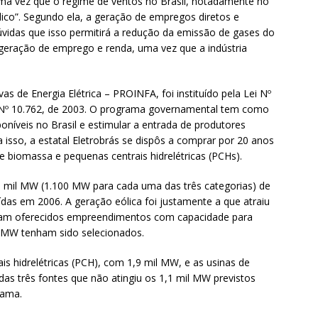
 uma vez que o regime de ventos no Brasil, notadamente no
ico”. Segundo ela, a geração de empregos diretos e
vidas que isso permitirá a redução da emissão de gases do
a geração de emprego e renda, uma vez que a indústria
as de Energia Elétrica – PROINFA, foi instituído pela Lei Nº
ei Nº 10.762, de 2003. O programa governamental tem como
sponíveis no Brasil e estimular a entrada de produtores
sso, a estatal Eletrobrás se dispôs a comprar por 20 anos
de biomassa e pequenas centrais hidrelétricas (PCHs).
mil MW (1.100 MW para cada uma das três categorias) de
ídas em 2006. A geração eólica foi justamente a que atraiu
oram oferecidos empreendimentos com capacidade para
l MW tenham sido selecionados.
s hidrelétricas (PCH), com 1,9 mil MW, e as usinas de
as três fontes que não atingiu os 1,1 mil MW previstos
rama.