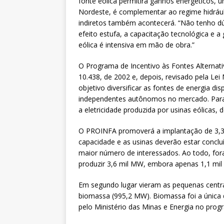
fonte eólica permitirá ganhos energéticos,
Nordeste, é complementar ao regime hidrául
indiretos também acontecerá. “Não tenho dú
efeito estufa, a capacitação tecnológica e 
eólica é intensiva em mão de obra.”
O Programa de Incentivo às Fontes Alternativ
10.438, de 2002 e, depois, revisado pela L
objetivo diversificar as fontes de energia di
independentes autônomos no mercado. Para i
a eletricidade produzida por usinas eólicas, 
O PROINFA promoverá a implantação de 3,3 
capacidade e as usinas deverão estar conclu
maior número de interessados. Ao todo, f
produzir 3,6 mil MW, embora apenas 1,1 mi
Em segundo lugar vieram as pequenas centrai
biomassa (995,2 MW). Biomassa foi a única d
pelo Ministério das Minas e Energia no prog