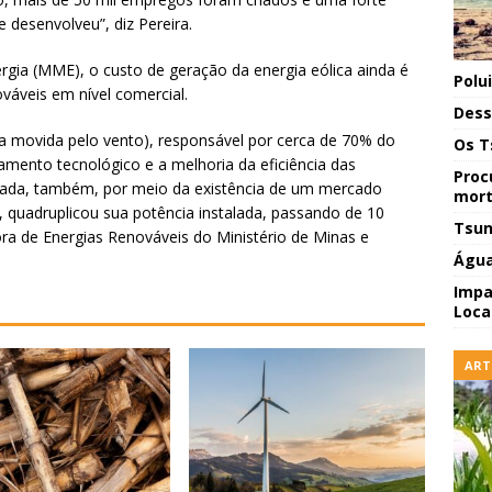
desenvolveu”, diz Pereira.
gia (MME), o custo de geração da energia eólica ainda é
Polu
váveis em nível comercial.
Dess
na movida pelo vento), responsável por cerca de 70% do
Os T
amento tecnológico e a melhoria da eficiência das
Proc
rada, também, por meio da existência de um mercado
mort
, quadruplicou sua potência instalada, passando de 10
Tsun
ora de Energias Renováveis do Ministério de Minas e
Água
Impa
Local
ART