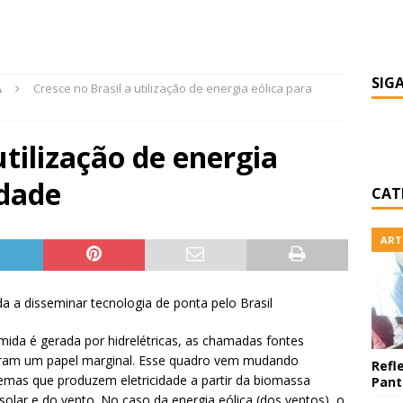
SIG
A
Cresce no Brasil a utilização de energia eólica para
utilização de energia
idade
CAT
ART
da a disseminar tecnologia de ponta pelo Brasil
ida é gerada por hidrelétricas, as chamadas fontes
aram um papel marginal. Esse quadro vem mudando
Refl
mas que produzem eletricidade a partir da biomassa
Pant
 solar e do vento. No caso da energia eólica (dos ventos), o