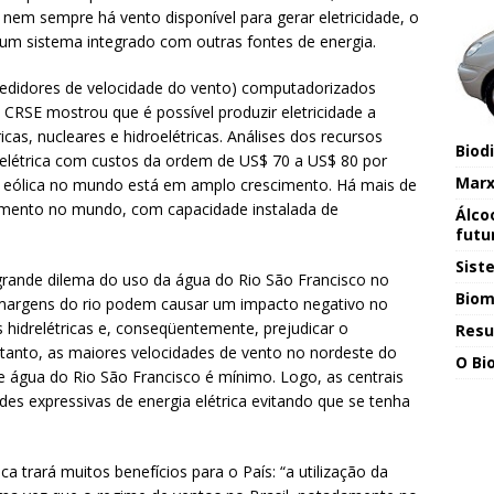
em sempre há vento disponível para gerar eletricidade, o
e um sistema integrado com outras fontes de energia.
edidores de velocidade do vento) computadorizados
CRSE mostrou que é possível produzir eletricidade a
cas, nucleares e hidroelétricas. Análises dos recursos
Biod
 elétrica com custos da ordem de US$ 70 a US$ 80 por
Marx
a eólica no mundo está em amplo crescimento. Há mais de
namento no mundo, com capacidade instalada de
Álco
futu
Sist
grande dilema do uso da água do Rio São Francisco no
Biom
 margens do rio podem causar um impacto negativo no
 hidrelétricas e, conseqüentemente, prejudicar o
Resu
etanto, as maiores velocidades de vento no nordeste do
O Bio
e água do Rio São Francisco é mínimo. Logo, as centrais
des expressivas de energia elétrica evitando que se tenha
ca trará muitos benefícios para o País: “a utilização da