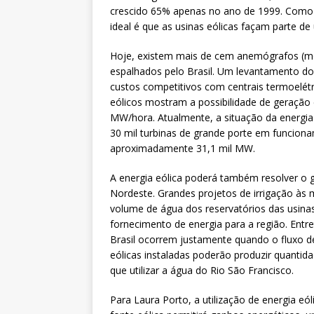
crescido 65% apenas no ano de 1999. Como n
ideal é que as usinas eólicas façam parte d
Hoje, existem mais de cem anemógrafos (m
espalhados pelo Brasil. Um levantamento do 
custos competitivos com centrais termoelétri
eólicos mostram a possibilidade de geração
MW/hora. Atualmente, a situação da energi
30 mil turbinas de grande porte em funcio
aproximadamente 31,1 mil MW.
A energia eólica poderá também resolver o 
Nordeste. Grandes projetos de irrigação às
volume de água dos reservatórios das usinas
fornecimento de energia para a região. Entr
Brasil ocorrem justamente quando o fluxo d
eólicas instaladas poderão produzir quantida
que utilizar a água do Rio São Francisco.
Para Laura Porto, a utilização de energia eóli