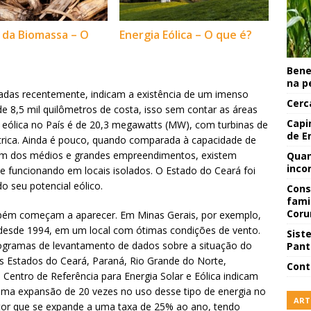
 da Biomassa – O
Energia Eólica – O que é?
Bene
na p
izadas recentemente, indicam a existência de um imenso
Cerc
de 8,5 mil quilômetros de costa, isso sem contar as áreas
Capi
o eólica no País é de 20,3 megawatts (MW), com turbinas de
de E
trica. Ainda é pouco, quando comparada à capacidade de
além dos médios e grandes empreendimentos, existem
Quan
inco
e funcionando em locais isolados. O Estado do Ceará foi
o seu potencial eólico.
Cons
fami
Coru
mbém começam a aparecer. Em Minas Gerais, por exemplo,
 desde 1994, em um local com ótimas condições de vento.
Sist
rogramas de levantamento de dados sobre a situação do
Pant
nos Estados do Ceará, Paraná, Rio Grande do Norte,
Cont
entro de Referência para Energia Solar e Eólica indicam
uma expansão de 20 vezes no uso desse tipo de energia no
ART
etor que se expande a uma taxa de 25% ao ano, tendo