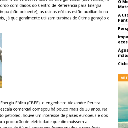
O Mo
cordo com dados do Centro de Referência para Energia
Mato
limpa (não poluente), as usinas eólicas estão auxiliando na
A ut
s, já que geralmente utilizam turbinas de última geração e
Pant
Pers
Impa
ecos
Água
mãos
Cicl
ART
 Energia Eólica (CBEE), o engenheiro Alexandre Pereira
em escala comercial começou há pouco mais de 30 anos. Na
 do petróleo, houve um interesse de países europeus e dos
ra produção de eletricidade que diminuíssem a
o, mais de 50 mil empregos foram criados e uma forte