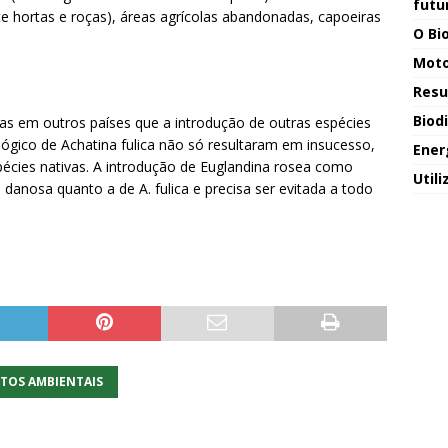
futu
te hortas e roças), áreas agrícolas abandonadas, capoeiras
O Bio
Moto
Resu
Biod
as em outros países que a introdução de outras espécies
ógico de Achatina fulica não só resultaram em insucesso,
Ener
ies nativas. A introdução de Euglandina rosea como
Util
danosa quanto a de A. fulica e precisa ser evitada a todo
TOS AMBIENTAIS