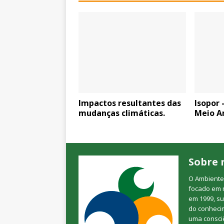
Impactos resultantes das
Isopor 
mudanças climáticas.
Meio A
Sobre 
O Ambienteb
focado em 
em 1999, su
do conheci
uma consciê