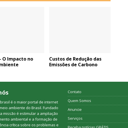
– O Impacto no
Custos de Redução das
mbiente
Emissões de Carbono
nós
Contato
Quem Somos
rasil é o maior portal de internet
meio ambiente do Brasil. Fundado
Anuncie
a missão é estimular a ampliação
Serviços
mento ambiental e a formação de
ncia crítica sobre os problemas e
Receba notícias GRÁTIS