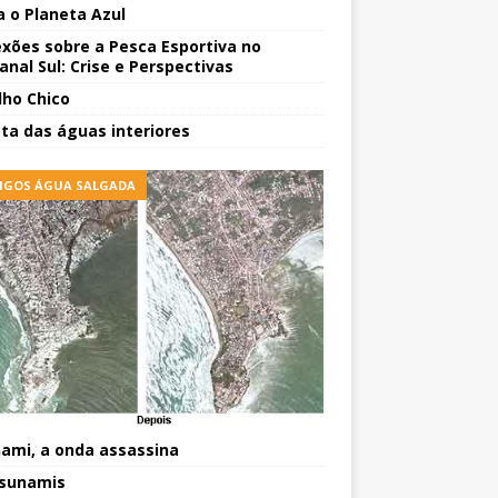
a o Planeta Azul
exões sobre a Pesca Esportiva no
anal Sul: Crise e Perspectivas
lho Chico
ota das águas interiores
IGOS ÁGUA SALGADA
ami, a onda assassina
sunamis