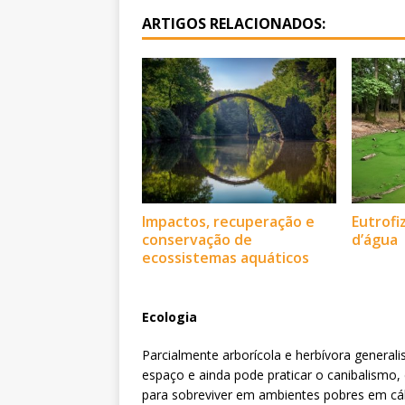
ARTIGOS RELACIONADOS:
Eutrofi
Impactos, recuperação e
d’água
conservação de
ecossistemas aquáticos
Ecologia
Parcialmente arborícola e herbívora general
espaço e ainda pode praticar o canibalism
para sobreviver em ambientes pobres em cálci