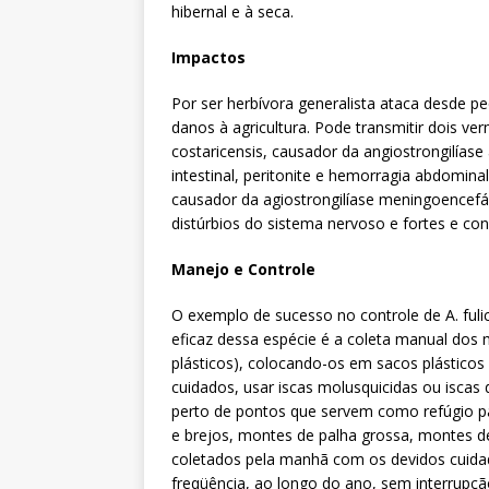
hibernal e à seca.
Impactos
Por ser herbívora generalista ataca desde 
danos à agricultura. Pode transmitir dois v
costaricensis, causador da angiostrongilías
intestinal, peritonite e hemorragia abdomina
causador da agiostrongilíase meningoencefá
distúrbios do sistema nervoso e fortes e co
Manejo e Controle
O exemplo de sucesso no controle de A. fuli
eficaz dessa espécie é a coleta manual dos
plásticos), colocando-os em sacos plásticos
cuidados, usar iscas molusquicidas ou iscas 
perto de pontos que servem como refúgio p
e brejos, montes de palha grossa, montes 
coletados pela manhã com os devidos cuidad
freqüência, ao longo do ano, sem interrupção