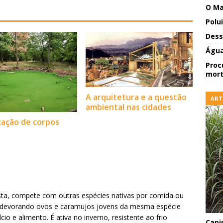
O Ma
Polu
Dess
Água
Proc
mort
A arquitetura e a questão
ART
ambiental nas cidades
zação de corpos
ista, compete com outras espécies nativas por comida ou
o, devorando ovos e caramujos jovens da mesma espécie
o e alimento. É ativa no inverno, resistente ao frio
Capi