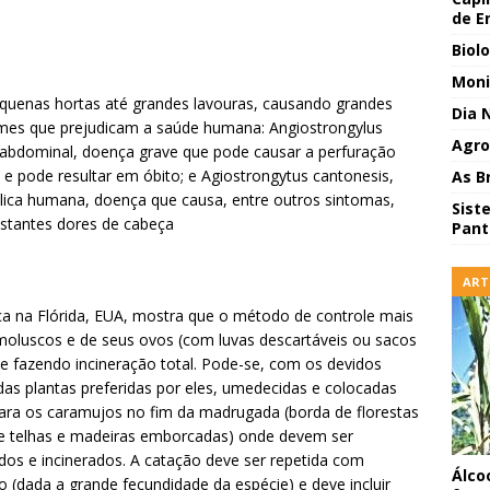
de E
Biol
Moni
pequenas hortas até grandes lavouras, causando grandes
Dia 
ermes que prejudicam a saúde humana: Angiostrongylus
Agro
e abdominal, doença grave que pode causar a perfuração
l e pode resultar em óbito; e Agiostrongytus cantonesis,
As B
lica humana, doença que causa, entre outros sintomas,
Sist
nstantes dores de cabeça
Pant
ART
ca na Flórida, EUA, mostra que o método de controle mais
 moluscos e de seus ovos (com luvas descartáveis ou sacos
 e fazendo incineração total. Pode-se, com os devidos
das plantas preferidas por eles, umedecidas e colocadas
ara os caramujos no fim da madrugada (borda de florestas
de telhas e madeiras emborcadas) onde devem ser
os e incinerados. A catação deve ser repetida com
Álco
 (dada a grande fecundidade da espécie) e deve incluir