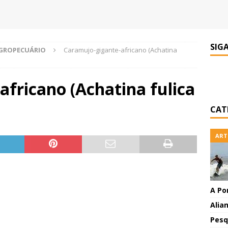
SIG
GROPECUÁRIO
Caramujo-gigante-africano (Achatina
fricano (Achatina fulica
CAT
ART
A Po
Alia
Pesq