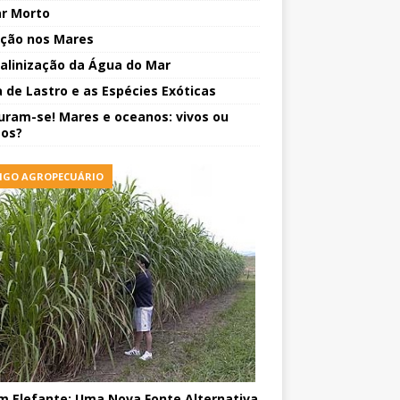
r Morto
ição nos Mares
alinização da Água do Mar
 de Lastro e as Espécies Exóticas
uram-se! Mares e oceanos: vivos ou
os?
IGO AGROPECUÁRIO
m Elefante: Uma Nova Fonte Alternativa