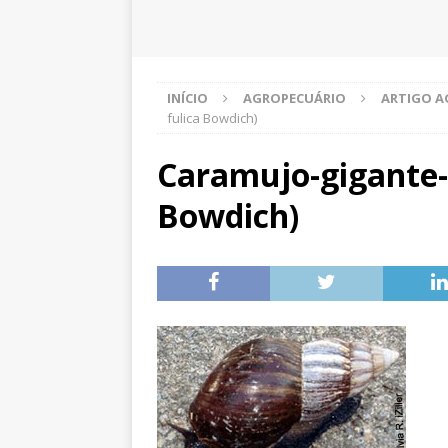
INÍCIO
AGROPECUÁRIO
ARTIGO A
fulica Bowdich)
Caramujo-gigante-a
Bowdich)