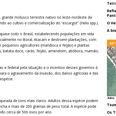
Terr
Refl
Pant
, grande molusco terrestre nativo no leste-nordeste da
ando ao cultivo e comercialização do “escargot” (Helix spp.).
O Ve
A bi
 quase todo o Brasil, estabelecendo populações em vida
pecialmente no litoral. Atacam e destroem plantações, com
ART
 pequenos agricultores (mandioca e feijão) e plantas
a, batata-doce, carás, feijão, amendoim, abóbora, mamão,
s e federal pela situação e o incentivo desses governos à
ara o agravamento da invasão, dos danos agrícolas e das
espécie.
ueada de tons mais claros. Adultos dessa espécie podem
Tsun
ncha e mais de 200 gramas de peso total. A espécie pode
indo cerca de 500 ovos por ano.
Os T