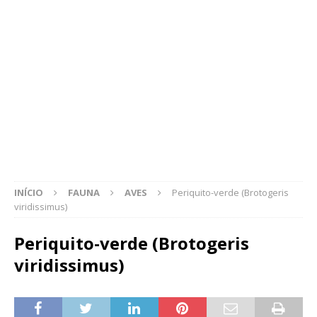
INÍCIO
FAUNA
AVES
Periquito-verde (Brotogeris
viridissimus)
Periquito-verde (Brotogeris
viridissimus)