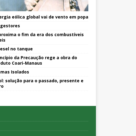
ergia eólica global vai de vento em popa
igestores
proxima o fim da era dos combustíveis
eis
iesel no tanque
incípio da Precaução rege a obra do
duto Coari-Manaus
emas Isolados
ol: solução para o passado, presente e
ro