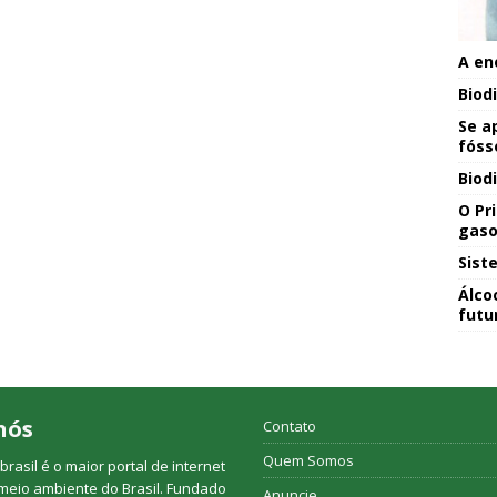
A en
Biod
Se a
fóss
Biod
O Pr
gaso
Sist
Álco
futu
nós
Contato
Quem Somos
rasil é o maior portal de internet
meio ambiente do Brasil. Fundado
Anuncie