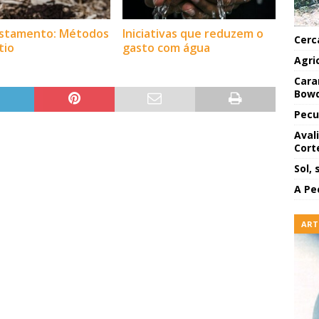
estamento: Métodos
Iniciativas que reduzem o
Cerc
tio
gasto com água
Agri
Cara
Bowd
Pecu
Aval
Cort
Sol, 
A Pe
ART