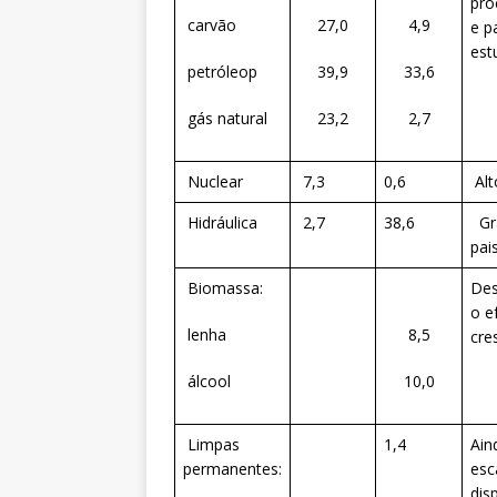
pro
carvão
27,0
4,9
e p
est
petróleop
39,9
33,6
gás natural
23,2
2,7
Nuclear
7,3
0,6
Alt
Hidráulica
2,7
38,6
Gra
pai
Biomassa:
Des
o e
lenha
8,5
cre
álcool
10,0
Limpas
1,4
Ain
permanentes:
esc
dis