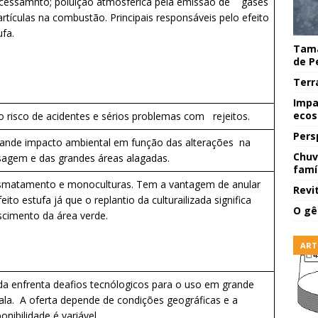
cessamnto; poluição atmosférica pela emissão de gases
artículas na combustão. Principais responsáveis pelo efeito
ufa.
Tama
de P
Terr
Impa
ecos
o risco de acidentes e sérios problemas com rejeitos.
Pers
nde impacto ambiental em função das alterações na
Chuv
sagem e das grandes áreas alagadas.
famí
matamento e monoculturas. Tem a vantagem de anular
Revi
feito estufa já que o replantio da culturailizada significa
O gê
scimento da área verde.
ART
da enfrenta deafios tecnólogicos para o uso em grande
ala. A oferta depende de condições geográficas e a
ponibilidade é variável.