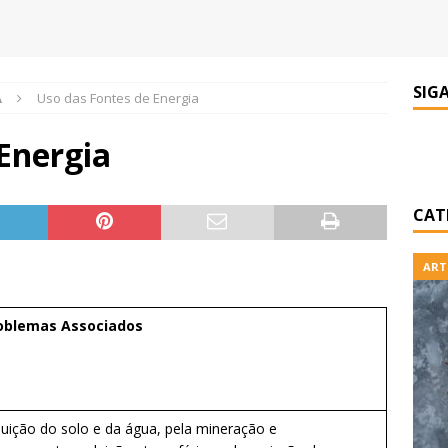
SIG
A
Uso das Fontes de Energia
Energia
CAT
ART
oblemas Associados
uição do solo e da água, pela mineração e