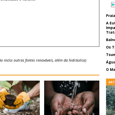
Praia
A Eu
Impa
Trat
Baln
Os T
Tsun
ão inclui outras fontes renováveis, além da hidráulica)
Água
O Ma
ART