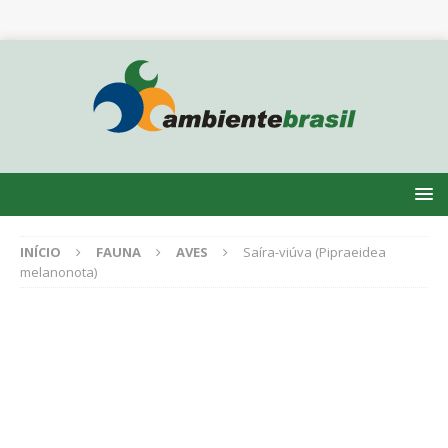
INÍCIO
FAUNA
AVES
Saíra-viúva (Pipraeidea
melanonota)