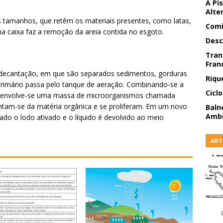
A Pi
Alte
s tamanhos, que retêm os materiais presentes, como latas,
Comi
a caixa faz a remoção da areia contida no esgoto.
Desc
Tran
Fran
 decantação, em que são separados sedimentos, gorduras
Riqu
 primário passa pelo tanque de aeração. Combinando-se a
Cicl
desenvolve-se uma massa de microorganismos chamada
ntam-se da matéria orgânica e se proliferam. Em um novo
Baln
Ambi
ado o lodo ativado e o líquido é devolvido ao meio
ART