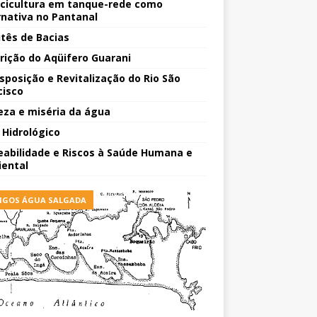
scicultura em tanque-rede como
rnativa no Pantanal
tês de Bacias
rição do Aqüifero Guarani
sposição e Revitalização do Rio São
cisco
eza e miséria da água
o Hidrológico
eabilidade e Riscos à Saúde Humana e
ental
IGOS ÁGUA SALGADA