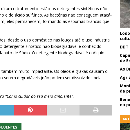
cultam o tratamento estão os detergentes sintéticos não
eno e do ácido sulfúrico. As bactérias não conseguem atacá-
ssim, eles permanecem, formando as espumas brancas que
Lodo
cult
ões, desde o uso doméstico nas louças até o uso industrial,
O detergente sintético não biodegradável é conhecido
DDT 
anato de Sódio. O detergente biodegradável é o Alquio
Capi
de E
As B
é também muito impactante. Os óleos e graxas causam o
Agri
o serem degradáveis (não podem ser dissolvidos pela
Moni
de p
ivro “Como cuidar do seu meio ambiente”.
Bene
na p
ART
FLUENTES