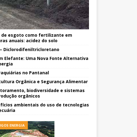
 de esgoto como fertilizante em
uras anuais: acidez do solo
– Diclorodifeniltricloretano
m Elefante: Uma Nova Fonte Alternativa
nergia
raquiárias no Pantanal
cultura Orgânica e Segurança Alimentar
toramento, biodiversidade e sistemas
rodução orgânicos
fícios ambientais do uso de tecnologias
ecuária
IGOS ENERGIA