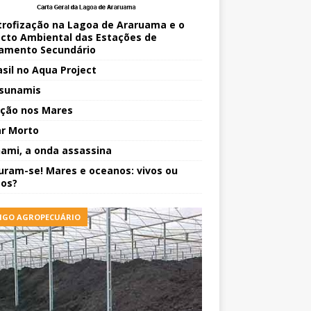
trofização na Lagoa de Araruama e o
cto Ambiental das Estações de
amento Secundário
asil no Aqua Project
sunamis
ição nos Mares
r Morto
ami, a onda assassina
uram-se! Mares e oceanos: vivos ou
os?
IGO AGROPECUÁRIO