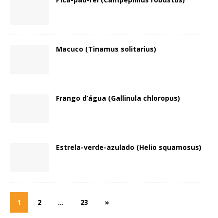
Macuco (Tinamus solitarius)
Frango d’água (Gallinula chloropus)
Estrela-verde-azulado (Helio squamosus)
1
2
…
23
»