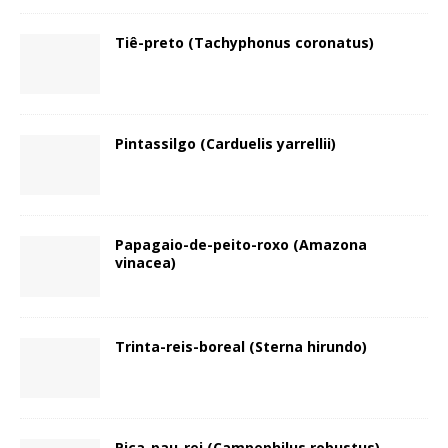
Tiê-preto (Tachyphonus coronatus)
Pintassilgo (Carduelis yarrellii)
Papagaio-de-peito-roxo (Amazona
vinacea)
Trinta-reis-boreal (Sterna hirundo)
Pica-pau-rei (Campephilus robustus)