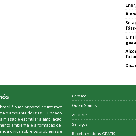
Ener
A en
Se a
fóss
O Pr
gaso
Álco
futu
Dica
nós
Contato
Quem Somos
rasil é o maior portal de internet
meio ambiente do Brasil. Fundado
Anuncie
a missão é estimular a ampliação
Serviços
mento ambiental e a formação de
ncia crítica sobre os problemas e
Receba notícias GRÁTIS