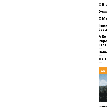
O Br
Dess
O Ma
Impa
Local
A Eu
Impa
Trat
Baln
Os T
ART
Indi