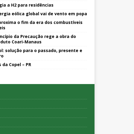
gia a H2 para residências
ergia eólica global vai de vento em popa
proxima o fim da era dos combustíveis
eis
incípio da Precaução rege a obra do
duto Coari-Manaus
ol: solução para o passado, presente e
ro
s da Copel – PR