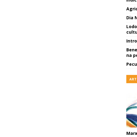
Agri
Dia 
Lodo
cult
Intr
Bene
na p
Pecu
ART
Marx