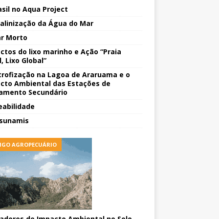
asil no Aqua Project
alinização da Água do Mar
r Morto
ctos do lixo marinho e Ação “Praia
, Lixo Global”
trofização na Lagoa de Araruama e o
cto Ambiental das Estações de
amento Secundário
eabilidade
sunamis
IGO AGROPECUÁRIO
cadores de Impacto Ambiental no Solo