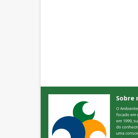
Sobre 
O Ambienteb
focado em 
em 1999, su
do conheci
uma consciê