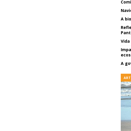
Comi
Navi
A bi
Refl
Pant
Vida
Impa
ecos
A go
ART