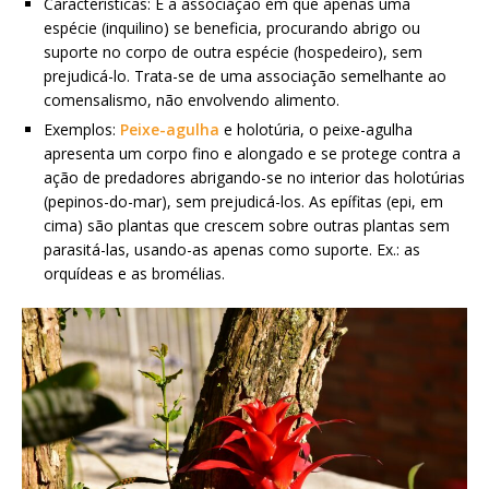
Características: É a associação em que apenas uma
espécie (inquilino) se beneficia, procurando abrigo ou
suporte no corpo de outra espécie (hospedeiro), sem
prejudicá-lo. Trata-se de uma associação semelhante ao
comensalismo, não envolvendo alimento.
Exemplos:
Peixe-agulha
e holotúria, o peixe-agulha
apresenta um corpo fino e alongado e se protege contra a
ação de predadores abrigando-se no interior das holotúrias
(pepinos-do-mar), sem prejudicá-los. As epífitas (epi, em
cima) são plantas que crescem sobre outras plantas sem
parasitá-las, usando-as apenas como suporte. Ex.: as
orquídeas e as bromélias.